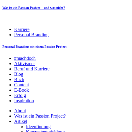
Was ist ein Passion Project – und was nicht?
Karriere
Personal Branding
Personal Branding mit einem Passion Project
#machdoch
Aktivismus
Beruf und Karriere
Blog
Buch
Content
E-Book
Erfolg
Inspiration
About
Was ist ein Passion Project?
Artikel
Ideenfindung
Konzeptentwicklung